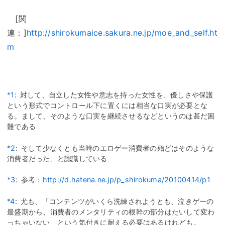
[関
連：]
http://shirokumaice.sakura.ne.jp/moe_and_self.ht
m
*1
:
対して、自立した女性や意志を持った女性を、優しさや保護
という形式でコントロール下に置くには相当な口実が必要とな
る。まして、そのような口実を継続させるなどというのは甚だ困
難である
*2
:
そして少なくとも当時のエロゲー消費者の殆どはそのような
消費者だった、と認識している
*3
:
参考：
http://d.hatena.ne.jp/p_shirokuma/20100414/p1
*4
:
尤も、「コンテンツがいくら洗練されようとも、泣きゲーの
最盛期から、消費者のメンタリティの根幹の部分はたいして変わ
っちゃいない」という気付きに耐える必要はあるけれども。