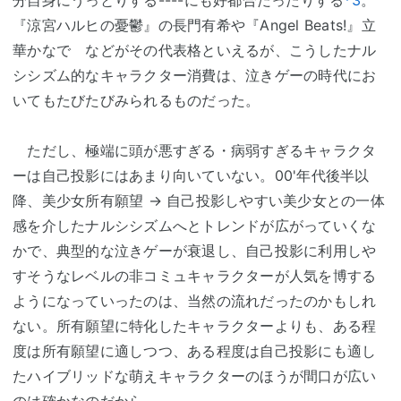
『涼宮ハルヒの憂鬱』の長門有希や『Angel Beats!』立
華かなで などがその代表格といえるが、こうしたナル
シシズム的なキャラクター消費は、泣きゲーの時代にお
いてもたびたびみられるものだった。
ただし、極端に頭が悪すぎる・病弱すぎるキャラクタ
ーは自己投影にはあまり向いていない。00'年代後半以
降、美少女所有願望 → 自己投影しやすい美少女との一体
感を介したナルシシズムへとトレンドが広がっていくな
かで、典型的な泣きゲーが衰退し、自己投影に利用しや
すそうなレベルの非コミュキャラクターが人気を博する
ようになっていったのは、当然の流れだったのかもしれ
ない。所有願望に特化したキャラクターよりも、ある程
度は所有願望に適しつつ、ある程度は自己投影にも適し
たハイブリッドな萌えキャラクターのほうが間口が広い
のは確かなのだから。