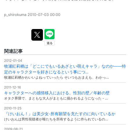
p_shirokuma
2010-07-03 00:00
関連記事
2012-01-04
牧瀬紅莉栖は「どこにでもいるあざとい萌えキャラ」なのか――特
定のキャラクターを好きになるという事につ…
牧瀬紅莉栖かわいいよねっていったら そいつもおまえも、わかっ…
2011-12-16
キャラクターへの感情移入における、性別の壁／年齢の壁
オタク界隈で、まともな大人がまともに描かれるようになった - …
2010-11-25
『けいおん！』は美少女-所有願望を充たすのに向いているか
けいおんは男性視聴者が唯たちを所有するように作られているの…
2009-08-21