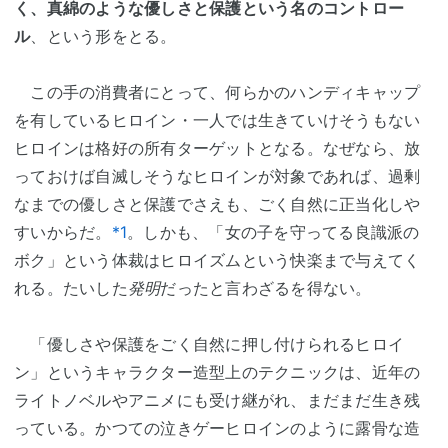
く、真綿のような優しさと保護という名のコントロー
ル
、という形をとる。
この手の消費者にとって、何らかのハンディキャップ
を有しているヒロイン・一人では生きていけそうもない
ヒロインは格好の所有ターゲットとなる。なぜなら、放
っておけば自滅しそうなヒロインが対象であれば、過剰
なまでの優しさと保護でさえも、ごく自然に正当化しや
すいからだ。
*1
。しかも、「女の子を守ってる良識派の
ボク」という体裁はヒロイズムという快楽まで与えてく
れる。たいした
発明
だったと言わざるを得ない。
「優しさや保護をごく自然に押し付けられるヒロイ
ン」というキャラクター造型上のテクニックは、近年の
ライトノベルやアニメにも受け継がれ、まだまだ生き残
っている。かつての泣きゲーヒロインのように露骨な造