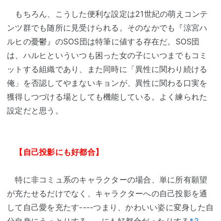
もちろん、こうした便利な設定は21世紀の萌えコンテ
ンツ群でも随所に見受けられる。そのなかでも『涼宮ハ
ルヒの憂鬱』のSOS団は特筆に値する存在だ。SOS団
は、ハルヒといういつも困った女の子にいつまでもコミ
ットする組織であり、また同時に「異性に関わり続ける
俺」を否認してやまないキョンが、異性に関わる口実を
獲得しつづける場としても機能している。よく練られた
設定だと思う。
【自己投影にも好都合】
特に非コミュ系のキャラクターの場合、単に所有願望
が充たせるだけでなく、キャラクターへの自己投影を通
して自己愛を充たす----つまり、かわいい姿に変身した自
分自身にうっとりする----にも好都合だったりする
*3
。