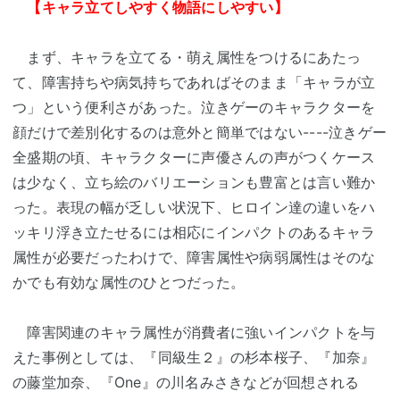
【キャラ立てしやすく物語にしやすい】
まず、キャラを立てる・萌え属性をつけるにあたっ
て、障害持ちや病気持ちであればそのまま「キャラが立
つ」という便利さがあった。泣きゲーのキャラクターを
顔だけで差別化するのは意外と簡単ではない----泣きゲー
全盛期の頃、キャラクターに声優さんの声がつくケース
は少なく、立ち絵のバリエーションも豊富とは言い難か
った。表現の幅が乏しい状況下、ヒロイン達の違いをハ
ッキリ浮き立たせるには相応にインパクトのあるキャラ
属性が必要だったわけで、障害属性や病弱属性はそのな
かでも有効な属性のひとつだった。
障害関連のキャラ属性が消費者に強いインパクトを与
えた事例としては、『同級生２』の杉本桜子、『加奈』
の藤堂加奈、『One』の川名みさきなどが回想される