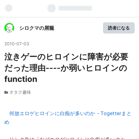
シロクマの屑籠
読者になる
2010
-
07
-
03
泣きゲーのヒロインに障害が必要
だった理由----か弱いヒロインの
function
オタク趣味
何故エロゲヒロインに白痴が多いのか - Togetterまと
め